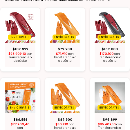
ENVÍO GRATIS
ENVÍO GRATIS
ENVÍO GRATIS
$109.899
$79.900
$189.000
$98.909,10
con
$71.910
con
$170.100
con
Transferencia o
Transferencia o
Transferencia o
depósito
depósito
depósito
ENVÍO GRATIS
ENVÍO GRATIS
ENVÍO GRATIS
$86.556
$89.900
$94.899
$77.900,40
$80.910
con
$85.409,10
con
con
Transferencia o
Transferencia o