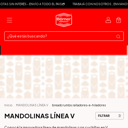
AS SIN INTERÉS - ENVÍO A TODO EL PAIS💳
TRABAJÁ CON NOSOTROS , ENVIANOS T
0
Inicio
.
MANDOLINAS LÍNEA V
.
breadcrumbs.ralladores-e-hiladores
MANDOLINAS LÍNEA V
FILTRAR
Conocé la innovadora línea de mandolinas con cuchillas en V.