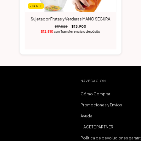
21
%
OFF
Sujetador Frutas y Verduras MANO SEGURA
$17.523
$13.900
$12.510
con
Transferencia o depósito
NAVEGACIÓN
Cómo Comprar
Promociones y Envíos
Ayuda
HACETE PARTNER
Política de devoluciones garan