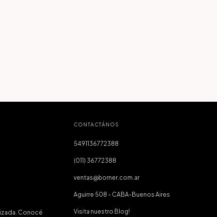
CONTACTÁNOS
5491136772388
(011) 36772388
ventas@borner.com.ar
Aguirre 508 - CABA-Buenos Aires
Visita nuestro Blog!
tizada. Conocé