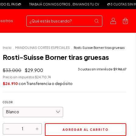
PAIS💳
TRABAJÁ CON NOSOTROS , ENVIANOS TU CV
💳3 CUOTAS SIN INTERÉS 
osotros
0
Inicio
.
MANDOLINAS CORTES ESPECIALES
.
Rosti-Suisse Borner tiras gruesas
Rosti-Suisse Borner tiras gruesas
$33.000
$29.900
3
cuotas sin interés de
$9.966,67
Precio sin impuestos
$24.710,74
$26.910
con
Transferencia o depósito
COLOR