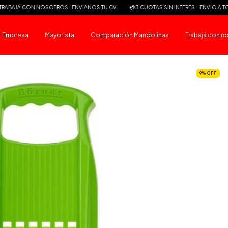
Á CON NOSOTROS , ENVIANOS TU CV
💳3 CUOTAS SIN INTERÉS - ENVÍO A TODO EL 
Empresa
Mayorista
Comparación Mandolinas
Trabajá con n
9
%
OFF