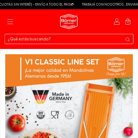
OTAS SIN INTERÉS - ENVÍO A TODO EL PAIS💳
TRABAJÁ CON NOSOTROS , ENVIANOS
0