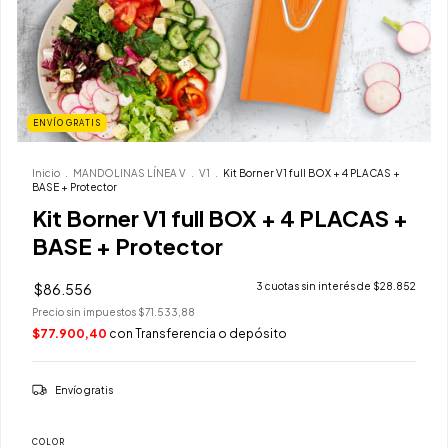
ENVÍO GRATIS
Inicio
.
MANDOLINAS LÍNEA V
.
V1
.
Kit Borner V1 full BOX + 4 PLACAS +
BASE + Protector
Kit Borner V1 full BOX + 4 PLACAS +
BASE + Protector
$86.556
3
cuotas sin interés de
$28.852
Precio sin impuestos
$71.533,88
$77.900,40
con
Transferencia o depósito
Envío gratis
COLOR