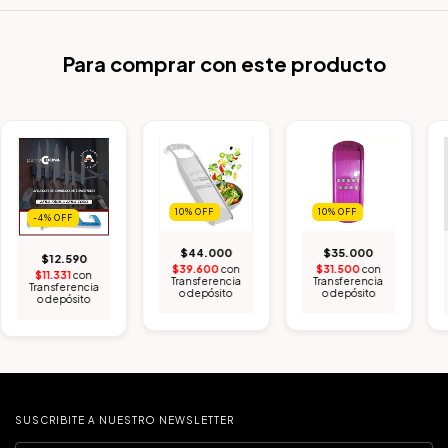
Para comprar con este producto
10
%
OFF
10
%
OFF
-4
%
OFF
$44.000
$35.000
$12.590
$39.600
con
$31.500
con
$11.331
con
Transferencia
Transferencia
Transferencia
o depósito
o depósito
o depósito
SUSCRIBITE A NUESTRO NEWSLETTER