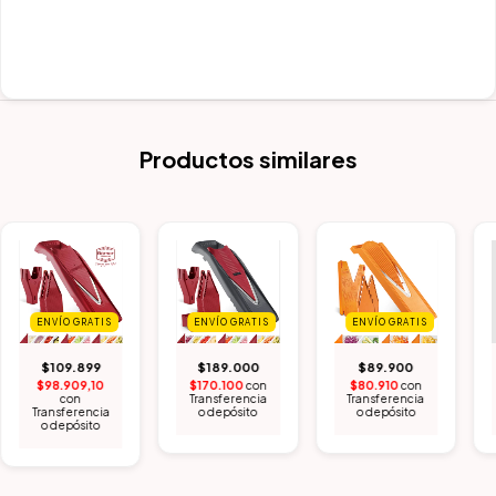
Productos similares
ENVÍO GRATIS
ENVÍO GRATIS
ENVÍO GRATIS
$109.899
$189.000
$89.900
$98.909,10
$170.100
con
$80.910
con
con
Transferencia
Transferencia
Transferencia
o depósito
o depósito
o depósito