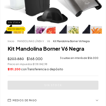
SIN STOCK
ENVÍO GRATIS
Inicio
.
MANDOLINAS LÍNEA V
.
V6
.
Kit Mandolina Borner V6 Negra
Kit Mandolina Borner V6 Negra
$203.880
$168.000
3
cuotas sin interés de
$56.000
Precio sin impuestos
$138.842,98
$151.200
con
Transferencia o depósito
MEDIOS DE PAGO