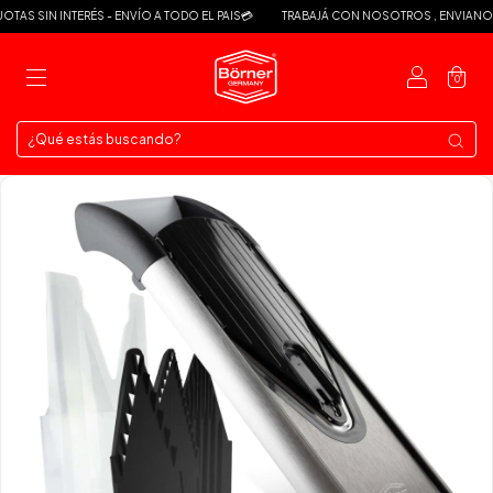
AS SIN INTERÉS - ENVÍO A TODO EL PAIS💳
TRABAJÁ CON NOSOTROS , ENVIANOS 
0