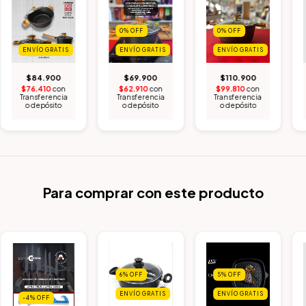
0
%
OFF
0
%
OFF
ENVÍO GRATIS
ENVÍO GRATIS
ENVÍO GRATIS
$84.900
$69.900
$110.900
$76.410
con
$62.910
con
$99.810
con
Transferencia
Transferencia
Transferencia
o depósito
o depósito
o depósito
Para comprar con este producto
6
%
OFF
5
%
OFF
ENVÍO GRATIS
ENVÍO GRATIS
-4
%
OFF