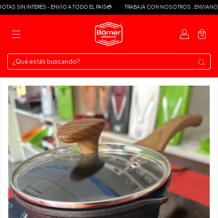
S SIN INTERÉS - ENVÍO A TODO EL PAIS💳
TRABAJÁ CON NOSOTROS , ENVIANOS T
0