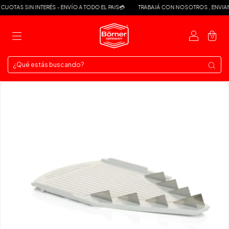
UOTAS SIN INTERÉS - ENVÍO A TODO EL PAIS💳
TRABAJÁ CON NOSOTROS , ENVIAN
0