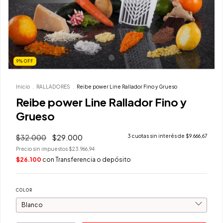
9
%
OFF
Inicio
.
RALLADORES
.
Reibe power Line Rallador Fino y Grueso
Reibe power Line Rallador Fino y
Grueso
$32.000
$29.000
3
cuotas sin interés de
$9.666,67
Precio sin impuestos
$23.966,94
$26.100
con
Transferencia o depósito
COLOR