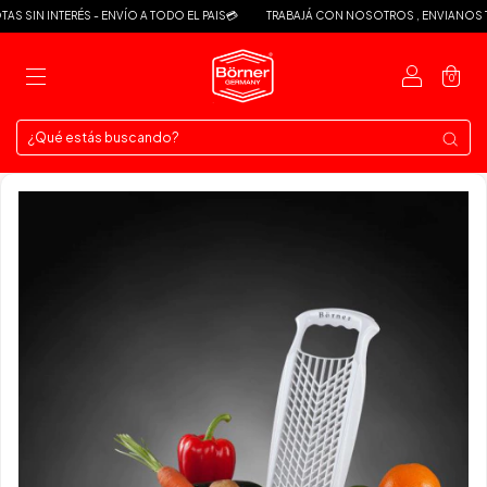
 SIN INTERÉS - ENVÍO A TODO EL PAIS💳
TRABAJÁ CON NOSOTROS , ENVIANOS TU
0