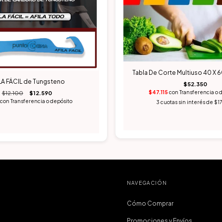
Tabla De Corte Multiuso 40 X 
LA FÁCIL de Tungsteno
$52.350
$47.115
con
Transferencia o 
$12.100
$12.590
1
con
Transferencia o depósito
3
cuotas sin interés de
$1
NAVEGACIÓN
Cómo Comprar
Promociones y Envíos