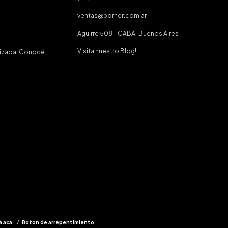
ventas@borner.com.ar
Aguirre 508 - CABA-Buenos Aires
Visita nuestro Blog!
tizada. Conocé
á acá.
/
Botón de arrepentimiento