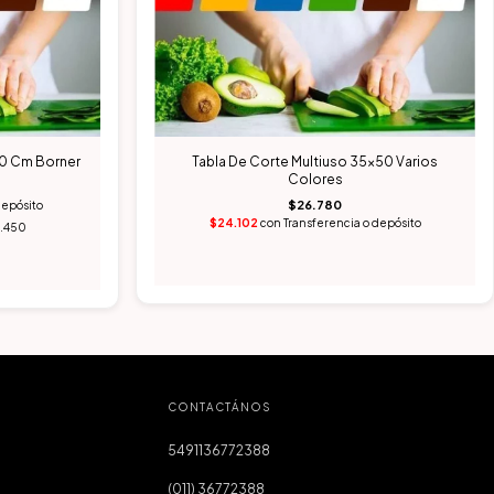
60 Cm Borner
Tabla De Corte Multiuso 35x50 Varios
Colores
$26.780
depósito
$24.102
con
Transferencia o depósito
7.450
CONTACTÁNOS
5491136772388
(011) 36772388