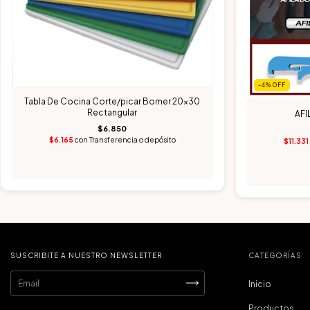
-4
%
OFF
Tabla De Cocina Corte/picar Borner 20x30
Rectangular
AFI
$6.850
$6.165
con
Transferencia o depósito
$11.33
SUSCRIBITE A NUESTRO NEWSLETTER
CATEGORÍAS
Inicio
Productos