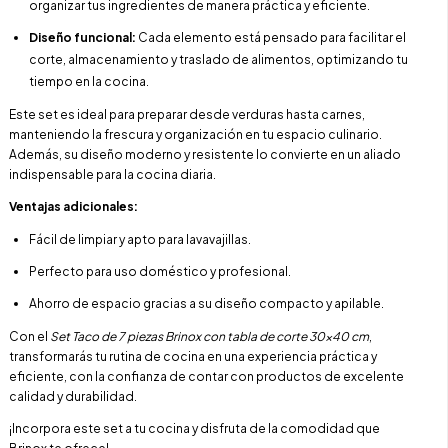
organizar tus ingredientes de manera práctica y eficiente.
Diseño funcional:
Cada elemento está pensado para facilitar el
corte, almacenamiento y traslado de alimentos, optimizando tu
tiempo en la cocina.
Este set es ideal para preparar desde verduras hasta carnes,
manteniendo la frescura y organización en tu espacio culinario.
Además, su diseño moderno y resistente lo convierte en un aliado
indispensable para la cocina diaria.
Ventajas adicionales:
Fácil de limpiar y apto para lavavajillas.
Perfecto para uso doméstico y profesional.
Ahorro de espacio gracias a su diseño compacto y apilable.
Con el
Set Taco de 7 piezas Brinox con tabla de corte 30x40 cm
,
transformarás tu rutina de cocina en una experiencia práctica y
eficiente, con la confianza de contar con productos de excelente
calidad y durabilidad.
¡Incorpora este set a tu cocina y disfruta de la comodidad que