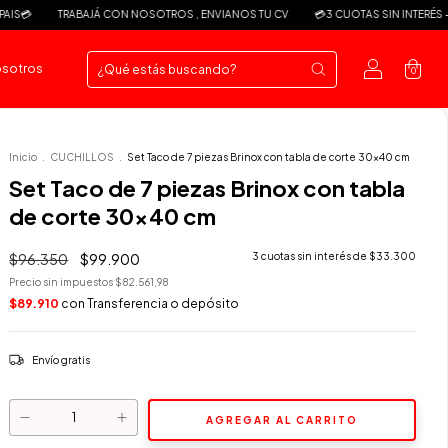
BAJÁ CON NOSOTROS , ENVIANOS TU CV
💳3 CUOTAS SIN INTERÉS - ENVÍO A TODO 
osotros
0
Inicio
.
CUCHILLOS
.
Set Taco de 7 piezas Brinox con tabla de corte 30x40 cm
Set Taco de 7 piezas Brinox con tabla
de corte 30x40 cm
$96.350
$99.900
3
cuotas sin interés de
$33.300
Precio sin impuestos
$82.561,98
$89.910
con
Transferencia o depósito
Envío gratis