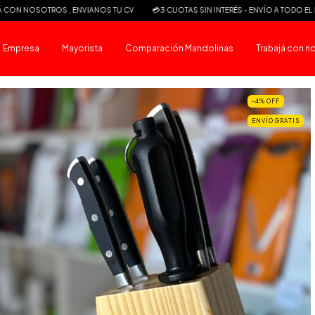
S , ENVIANOS TU CV
💳3 CUOTAS SIN INTERÉS - ENVÍO A TODO EL PAIS💳
TRA
Empresa
Mayorista
Comparación Mandolinas
Trabajá con n
-4
%
OFF
ENVÍO GRATIS