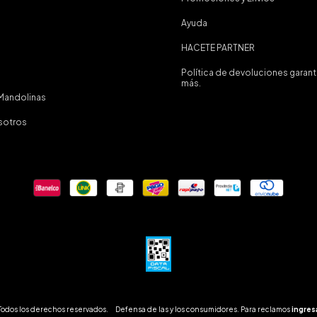
Ayuda
HACETE PARTNER
Política de devoluciones garan
más.
Mandolinas
osotros
Todos los derechos reservados.
Defensa de las y los consumidores. Para reclamos
ingres